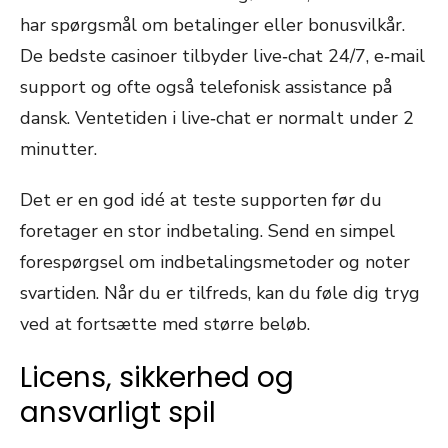
har spørgsmål om betalinger eller bonusvilkår.
De bedste casinoer tilbyder live‑chat 24/7, e‑mail
support og ofte også telefonisk assistance på
dansk. Ventetiden i live‑chat er normalt under 2
minutter.
Det er en god idé at teste supporten før du
foretager en stor indbetaling. Send en simpel
forespørgsel om indbetalingsmetoder og noter
svartiden. Når du er tilfreds, kan du føle dig tryg
ved at fortsætte med større beløb.
Licens, sikkerhed og
ansvarligt spil