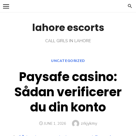
Skip
to
content
lahore escorts
CALL GIRLS IN LAHORE
UNCATEGORIZED
Paysafe casino:
Sådan verificerer
du din konto
Author
zrkjykmy
POSTED
JUNE 1, 2026
ON