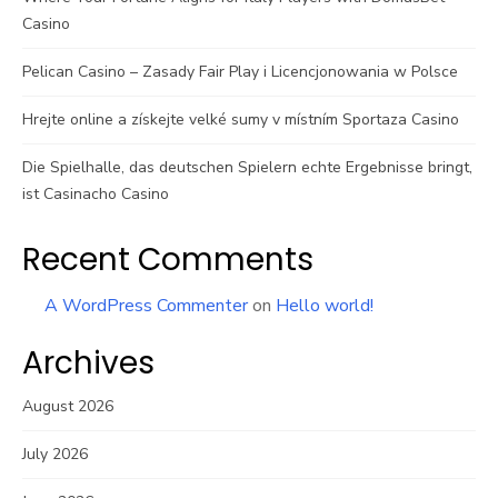
Casino
Pelican Casino – Zasady Fair Play i Licencjonowania w Polsce
Hrejte online a získejte velké sumy v místním Sportaza Casino
Die Spielhalle, das deutschen Spielern echte Ergebnisse bringt,
ist Casinacho Casino
Recent Comments
A WordPress Commenter
on
Hello world!
Archives
August 2026
July 2026