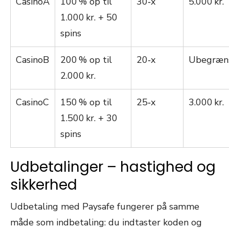
CasinoA
100 % op til
30‑x
5.000 kr.
1.000 kr. + 50
spins
CasinoB
200 % op til
20‑x
Ubegræn
2.000 kr.
CasinoC
150 % op til
25‑x
3.000 kr.
1.500 kr. + 30
spins
Udbetalinger – hastighed og
sikkerhed
Udbetaling med Paysafe fungerer på samme
måde som indbetaling: du indtaster koden og