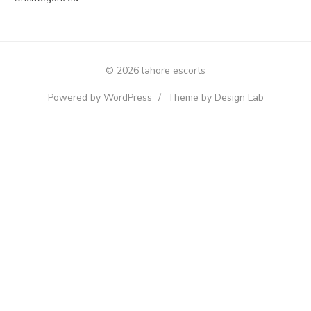
© 2026 lahore escorts
Powered by WordPress
/
Theme by Design Lab