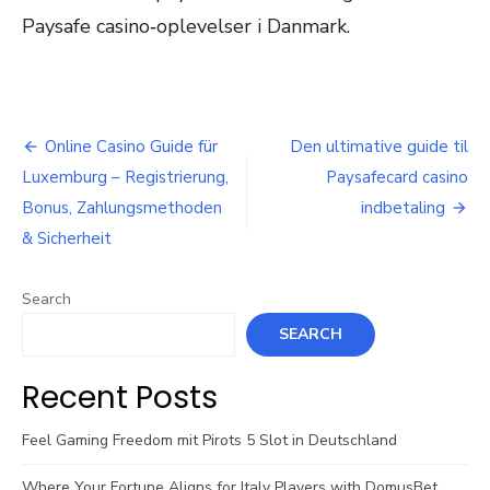
Paysafe casino‑oplevelser i Danmark.
Post
Online Casino Guide für
Den ultimative guide til
navigation
Luxemburg – Registrierung,
Paysafecard casino
Bonus, Zahlungsmethoden
indbetaling
& Sicherheit
Search
SEARCH
Recent Posts
Feel Gaming Freedom mit Pirots 5 Slot in Deutschland
Where Your Fortune Aligns for Italy Players with DomusBet