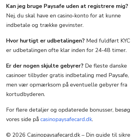
Kan jeg bruge Paysafe uden at registrere mig?
Nej, du skal have en casino‑konto for at kunne
indbetale og trække gevinster.
Hvor hurtigt er udbetalingen?
Med fuldført KYC
er udbetalingen ofte klar inden for 24‑48 timer.
Er der nogen skjulte gebyrer?
De fleste danske
casinoer tilbyder gratis indbetaling med Paysafe,
men vær opmærksom på eventuelle gebyrer fra
kortudbyderen.
For flere detaljer og opdaterede bonusser, besøg
vores side på
casinopaysafecard.dk
.
© 2026 Casinopaysafecard.dk – Din guide til sikre