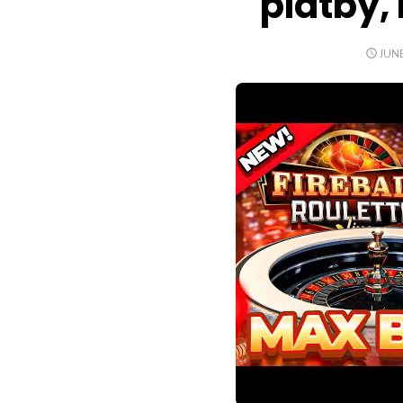
platby,
POS
JUNE
ON