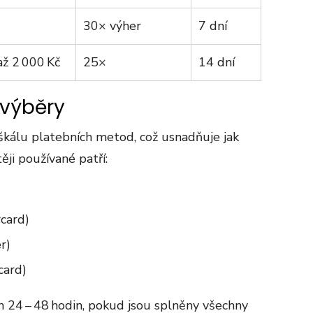
30× výher
7 dní
až 2 000 Kč
25×
14 dní
 výběry
škálu platebních metod, což usnadňuje jak
ěji používané patří:
rcard)
r)
card)
 24 – 48 hodin, pokud jsou splněny všechny