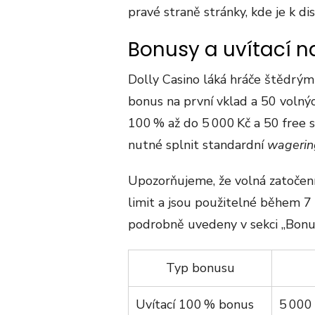
pravé straně stránky, kde je k di
Bonusy a uvítací 
Dolly Casino láká hráče štědrým
bonus na první vklad a 50 volnýc
100 % až do 5 000 Kč a 50 free s
nutné splnit standardní
wagerin
Upozorňujeme, že volná zatočen
limit a jsou použitelné během 7
podrobně uvedeny v sekci „Bonusy
Typ bonusu
Uvítací 100 % bonus
5 000