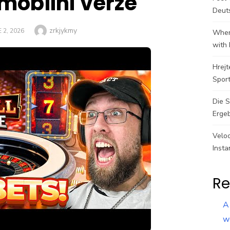
 mobilní verze
Deut
Author
zrkjykmy
TED
 2, 2026
Where
with
Hrejt
Spor
Die S
Ergeb
Veloc
Insta
R
A
w