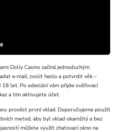
nkami Dolly Casino začíná jednoduchým
dat e‑mail, zvolit heslo a potvrdit věk –
18 let. Po odeslání vám přijde ověřovací
kaz a tím aktivujete účet.
nou provést první vklad. Doporučujeme použít
bních metod, aby byl vklad okamžitý a bez
ejasností můžete využít chatovací okno na