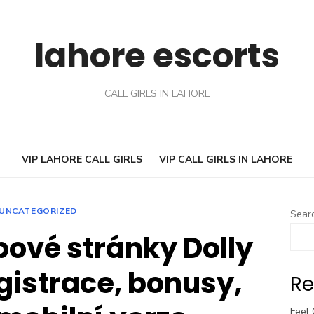
lahore escorts
CALL GIRLS IN LAHORE
VIP LAHORE CALL GIRLS
VIP CALL GIRLS IN LAHORE
UNCATEGORIZED
Sear
bové stránky Dolly
gistrace, bonusy,
Re
Feel 