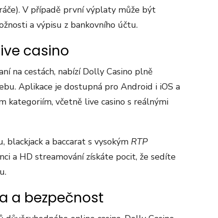
hráče). V případě první výplaty může být
žnosti a výpisu z bankovního účtu.
live casino
aní na cestách, nabízí Dolly Casino plně
ebu. Aplikace je dostupná pro Android i iOS a
 kategoriím, včetně live casino s reálnými
u, blackjack a baccarat s vysokým
RTP
nci a HD streamování získáte pocit, že sedíte
u.
a a bezpečnost