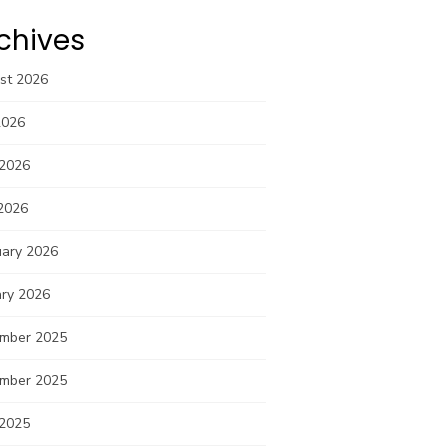
chives
st 2026
2026
 2026
2026
uary 2026
ary 2026
mber 2025
mber 2025
 2025