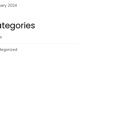
uary 2024
tegories
no
tegorized