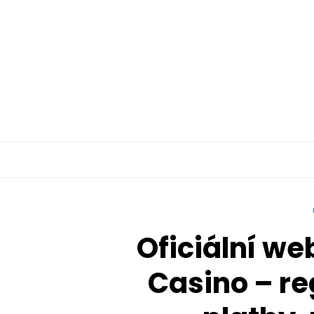
Skip
to
content
Oficiální we
Casino – re