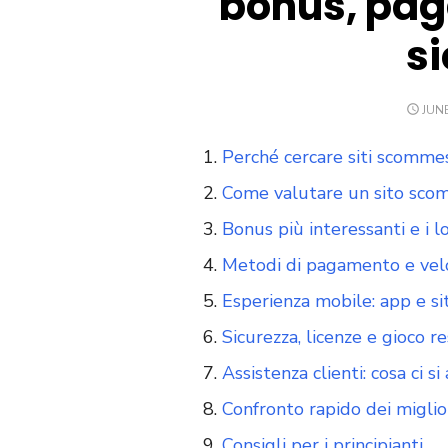
bonus, pag
s
POS
JUNE
ON
Perché cercare siti scomm
Come valutare un sito sc
Bonus più interessanti e i lo
Metodi di pagamento e velo
Esperienza mobile: app e si
Sicurezza, licenze e gioco r
Assistenza clienti: cosa ci si
Confronto rapido dei miglio
Consigli per i principianti