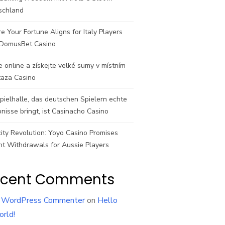
schland
 Your Fortune Aligns for Italy Players
 DomusBet Casino
e online a získejte velké sumy v místním
taza Casino
pielhalle, das deutschen Spielern echte
nisse bringt, ist Casinacho Casino
ity Revolution: Yoyo Casino Promises
nt Withdrawals for Aussie Players
ecent Comments
 WordPress Commenter
on
Hello
orld!