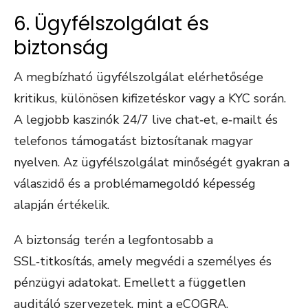
6. Ügyfélszolgálat és
biztonság
A megbízható ügyfélszolgálat elérhetősége
kritikus, különösen kifizetéskor vagy a KYC során.
A legjobb kaszinók 24/7 live chat‑et, e‑mailt és
telefonos támogatást biztosítanak magyar
nyelven. Az ügyfélszolgálat minőségét gyakran a
válaszidő és a problémamegoldó képesség
alapján értékelik.
A biztonság terén a legfontosabb a
SSL‑titkosítás, amely megvédi a személyes és
pénzügyi adatokat. Emellett a független
auditáló szervezetek, mint a eCOGRA,