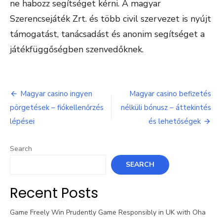
ne habozz segítséget kérni. A magyar
Szerencsejáték Zrt. és több civil szervezet is nyújt
támogatást, tanácsadást és anonim segítséget a
játékfüggőségben szenvedőknek.
Post
Magyar casino ingyen
Magyar casino befizetés
navigation
pörgetések – fiókellenőrzés
nélküli bónusz – áttekintés
lépései
és lehetőségek
Search
SEARCH
Recent Posts
Game Freely Win Prudently Game Responsibly in UK with Oha