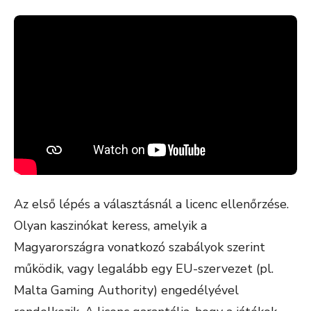
Az első lépés a választásnál a licenc ellenőrzése.
Olyan kaszinókat keress, amelyik a
Magyarországra vonatkozó szabályok szerint
működik, vagy legalább egy EU-szervezet (pl.
Malta Gaming Authority) engedélyével