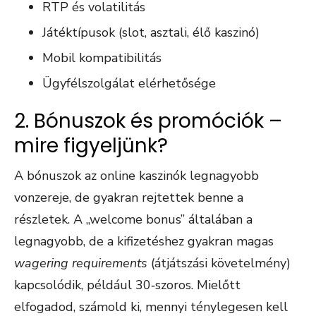
RTP és volatilitás
Játéktípusok (slot, asztali, élő kaszinó)
Mobil kompatibilitás
Ügyfélszolgálat elérhetősége
2. Bónuszok és promóciók –
mire figyeljünk?
A bónuszok az online kaszinók legnagyobb
vonzereje, de gyakran rejtettek benne a
részletek. A „welcome bonus” általában a
legnagyobb, de a kifizetéshez gyakran magas
wagering requirements
(átjátszási követelmény)
kapcsolódik, például 30‑szoros. Mielőtt
elfogadod, számold ki, mennyi ténylegesen kell