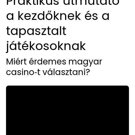
Praktikus útmutató
a kezdőknek és a
tapasztalt
játékosoknak
Miért érdemes magyar
casino‑t választani?