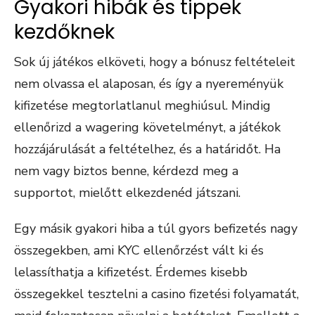
Gyakori hibák és tippek
kezdőknek
Sok új játékos elköveti, hogy a bónusz feltételeit
nem olvassa el alaposan, és így a nyereményük
kifizetése megtorlatlanul meghiúsul. Mindig
ellenőrizd a wagering követelményt, a játékok
hozzájárulását a feltételhez, és a határidőt. Ha
nem vagy biztos benne, kérdezd meg a
supportot, mielőtt elkezdenéd játszani.
Egy másik gyakori hiba a túl gyors befizetés nagy
összegekben, ami KYC ellenőrzést vált ki és
lelassíthatja a kifizetést. Érdemes kisebb
összegekkel tesztelni a casino fizetési folyamatát,