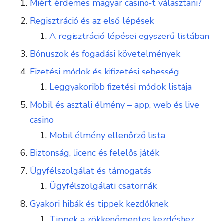
Miért érdemes magyar casino‑t választani?
Regisztráció és az első lépések
A regisztráció lépései egyszerű listában
Bónuszok és fogadási követelmények
Fizetési módok és kifizetési sebesség
Leggyakoribb fizetési módok listája
Mobil és asztali élmény – app, web és live
casino
Mobil élmény ellenőrző lista
Biztonság, licenc és felelős játék
Ügyfélszolgálat és támogatás
Ügyfélszolgálati csatornák
Gyakori hibák és tippek kezdőknek
Tippek a zökkenőmentes kezdéshez