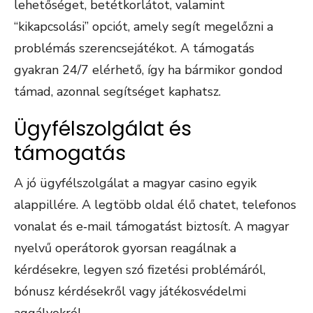
lehetőséget, betétkorlátot, valamint
“kikapcsolási” opciót, amely segít megelőzni a
problémás szerencsejátékot. A támogatás
gyakran 24/7 elérhető, így ha bármikor gondod
támad, azonnal segítséget kaphatsz.
Ügyfélszolgálat és
támogatás
A jó ügyfélszolgálat a magyar casino egyik
alappillére. A legtöbb oldal élő chatet, telefonos
vonalat és e‑mail támogatást biztosít. A magyar
nyelvű operátorok gyorsan reagálnak a
kérdésekre, legyen szó fizetési problémáról,
bónusz kérdésekről vagy játékosvédelmi
aggályokról.