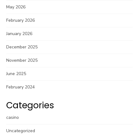
May 2026
February 2026
January 2026
December 2025
November 2025
June 2025
February 2024
Categories
casino
Uncategorized