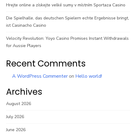
Hrejte online a získejte velké sumy v místním Sportaza Casino
Die Spielhalle, das deutschen Spielern echte Ergebnisse bringt,
ist Casinacho Casino
Velocity Revolution: Yoyo Casino Promises Instant Withdrawals
for Aussie Players
Recent Comments
A WordPress Commenter
on
Hello world!
Archives
August 2026
July 2026
June 2026