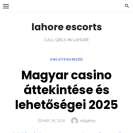
Skip
to
content
lahore escorts
CALL GIRLS IN LAHORE
UNCATEGORIZED
Magyar casino
áttekintése és
lehetőségei 2025
Author
zrkjykmy
POSTED
MAY 28, 2026
ON