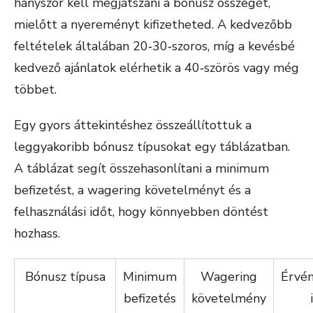
hányszor kell megjátszani a bónusz összegét,
mielőtt a nyereményt kifizetheted. A kedvezőbb
feltételek általában 20‑30‑szoros, míg a kevésbé
kedvező ajánlatok elérhetik a 40‑szörös vagy még
többet.
Egy gyors áttekintéshez összeállítottuk a
leggyakoribb bónusz típusokat egy táblázatban.
A táblázat segít összehasonlítani a minimum
befizetést, a wagering követelményt és a
felhasználási időt, hogy könnyebben döntést
hozhass.
Bónusz típusa
Minimum
Wagering
Érvén
befizetés
követelmény