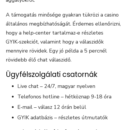
A támogatás minősége gyakran tükrözi a casino
általános megbízhatóságát. Érdemes ellenőrizni,
hogy a help‑center tartalmaz-e részletes
GYIK‑szekciót, valamint hogy a válaszidők
mennyire rövidek. Egy jó példa a 5 percnél
rövidebb élő chat válaszidő.
Ügyfélszolgálati csatornák
Live chat – 24/7, magyar nyelven
Telefonos hotline – hétköznap 9‑18 óra
E‑mail – válasz 12 órán belül
GYIK adatbázis – részletes útmutatók