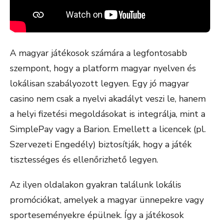
A magyar játékosok számára a legfontosabb
szempont, hogy a platform magyar nyelven és
lokálisan szabályozott legyen. Egy jó magyar
casino nem csak a nyelvi akadályt veszi le, hanem
a helyi fizetési megoldásokat is integrálja, mint a
SimplePay vagy a Barion. Emellett a licencek (pl.
Szervezeti Engedély) biztosítják, hogy a játék
tisztességes és ellenőrizhető legyen.
Az ilyen oldalakon gyakran találunk lokális
promóciókat, amelyek a magyar ünnepekre vagy
sporteseményekre épülnek. Így a játékosok