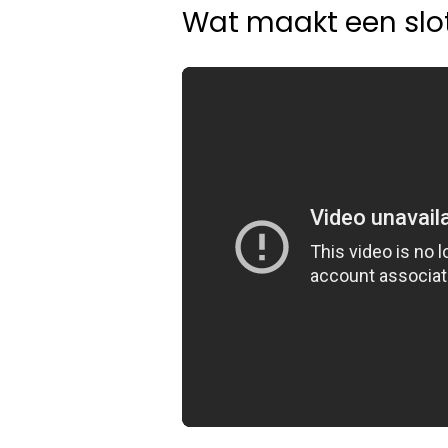
Wat maakt een slo