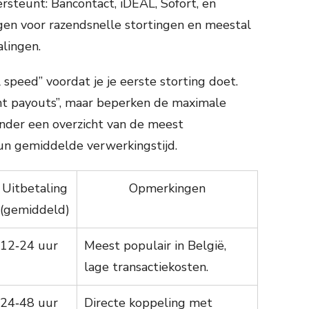
steunt: Bancontact, iDEAL, Sofort, en
gen voor razendsnelle stortingen en meestal
lingen.
 speed” voordat je je eerste storting doet.
ant payouts”, maar beperken de maximale
onder een overzicht van de meest
n gemiddelde verwerkingstijd.
Uitbetaling
Opmerkingen
(gemiddeld)
12‑24 uur
Meest populair in België,
lage transactiekosten.
24‑48 uur
Directe koppeling met