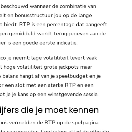
d beschouwd wanneer de combinatie van
teit en bonusstructuur jou op de lange
t biedt. RTP is een percentage dat aangeeft
agen gemiddeld wordt teruggegeven aan de
r is een goede eerste indicatie.
sico je neemt: lage volatiliteit levert vaak
l hoge volatiliteit grote jackpots maar
e balans hangt af van je speelbudget en je
voor een slot met een sterke RTP en een
oot je je kans op een winstgevende sessie.
 cijfers die je moet kennen
ino’s vermelden de RTP op de spelpagina,
e voorwaarden. Controleer altijd de officiële