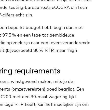
erde testing‑bureau zoals eCOGRA of iTech
ijfers echt zijn.
je een beperkt budget hebt, begin dan met
ot 97,5 % en een lage tot gemiddelde
s die op zoek zijn naar een levensveranderende
teit (bijvoorbeeld 80 % RTP, maar “high
ing requirements
neens winstgevend maken, mits je de
ents (omzetvereisten) goed begrijpt. Een
 €200 met een 30‑maal wagering lijkt
en lage RTP heeft, kan het moeilijker zijn om