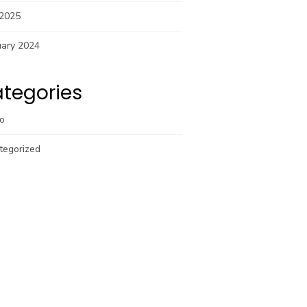
 2025
uary 2024
tegories
no
tegorized