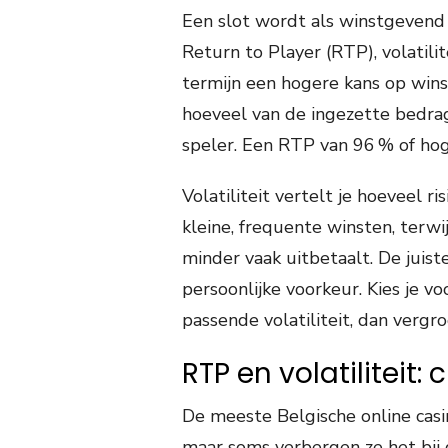
Een slot wordt als winstgeven
Return to Player (RTP), volatili
termijn een hogere kans op wins
hoeveel van de ingezette bedr
speler. Een RTP van 96 % of hoge
Volatiliteit vertelt je hoeveel ri
kleine, frequente winsten, terwij
minder vaak uitbetaalt. De juist
persoonlijke voorkeur. Kies je 
passende volatiliteit, dan vergr
RTP en volatiliteit:
De meeste Belgische online cas
maar soms verbergen ze het bij d