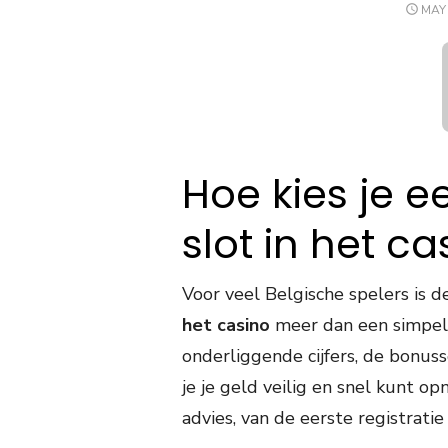
POS
MAY 
ON
Hoe kies je 
slot in het ca
Voor veel Belgische spelers is 
het casino
meer dan een simpel s
onderliggende cijfers, de bonus
je je geld veilig en snel kunt op
advies, van de eerste registrati