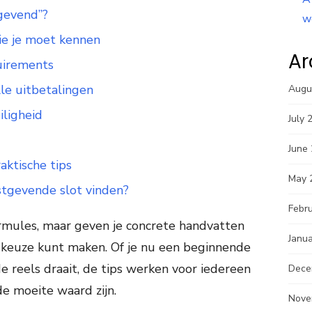
gevend”?
w
 die je moet kennen
Ar
uirements
le uitbetalingen
Augu
eiligheid
July 
June
ktische tips
May 
stgevende slot vinden?
Febr
ules, maar geven je concrete handvatten
Janu
 keuze kunt maken. Of je nu een beginnende
de reels draait, de tips werken voor iedereen
Dece
de moeite waard zijn.
Nove