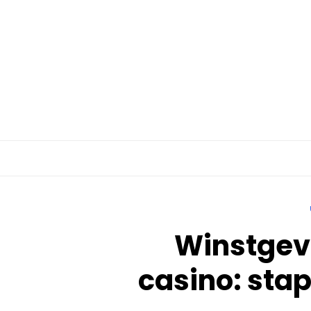
Skip
to
content
Winstgeve
casino: sta