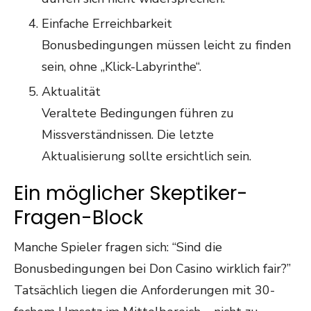
Einfache Erreichbarkeit
Bonusbedingungen müssen leicht zu finden
sein, ohne „Klick-Labyrinthe“.
Aktualität
Veraltete Bedingungen führen zu
Missverständnissen. Die letzte
Aktualisierung sollte ersichtlich sein.
Ein möglicher Skeptiker-
Fragen-Block
Manche Spieler fragen sich: “Sind die
Bonusbedingungen bei Don Casino wirklich fair?”
Tatsächlich liegen die Anforderungen mit 30-