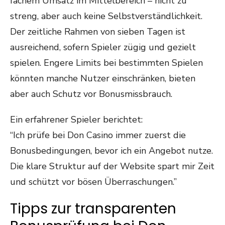
fachem Umsatz im Mittelbereich – nicht zu
streng, aber auch keine Selbstverständlichkeit.
Der zeitliche Rahmen von sieben Tagen ist
ausreichend, sofern Spieler zügig und gezielt
spielen. Engere Limits bei bestimmten Spielen
könnten manche Nutzer einschränken, bieten
aber auch Schutz vor Bonusmissbrauch.
Ein erfahrener Spieler berichtet:
“Ich prüfe bei Don Casino immer zuerst die
Bonusbedingungen, bevor ich ein Angebot nutze.
Die klare Struktur auf der Website spart mir Zeit
und schützt vor bösen Überraschungen.”
Tipps zur transparenten