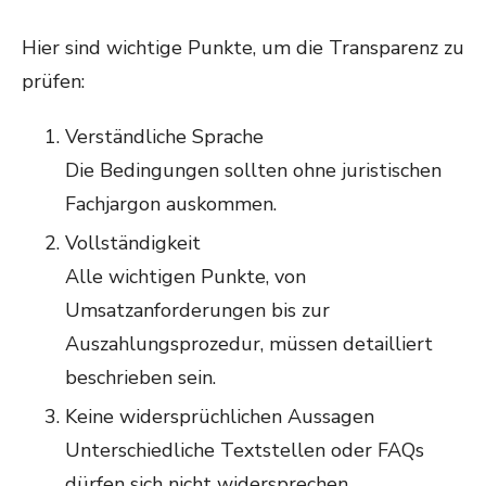
Hier sind wichtige Punkte, um die Transparenz zu
prüfen:
Verständliche Sprache
Die Bedingungen sollten ohne juristischen
Fachjargon auskommen.
Vollständigkeit
Alle wichtigen Punkte, von
Umsatzanforderungen bis zur
Auszahlungsprozedur, müssen detailliert
beschrieben sein.
Keine widersprüchlichen Aussagen
Unterschiedliche Textstellen oder FAQs
dürfen sich nicht widersprechen.