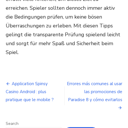
erreichen. Spieler sollten dennoch immer aktiv
die Bedingungen prüfen, um keine bösen
Überraschungen zu erleben. Mit diesen Tipps
gelingt die transparente Prüfung spielend leicht
und sorgt für mehr Spaß und Sicherheit beim
Spiel.
Post
Application Spinsy
Errores más comunes al usar
navigation
Casino Android : plus
las promociones de
pratique que le mobile ?
Paradise 8 y cómo evitarlos
Search