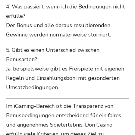
4. Was passiert, wenn ich die Bedingungen nicht
erfülle?
Der Bonus und alle daraus resultierenden
Gewinne werden normalerweise storniert.
5. Gibt es einen Unterschied zwischen
Bonusarten?
Ja, beispielsweise gibt es Freispiele mit eigenen
Regeln und Einzahlungsboni mit gesonderten
Umsatzbedingungen.
Im iGaming-Bereich ist die Transparenz von
Bonusbedingungen entscheidend für ein faires
und angenehmes Spielerlebnis. Don Casino
erfüllt viele Kriterien, um dieses Ziel zu