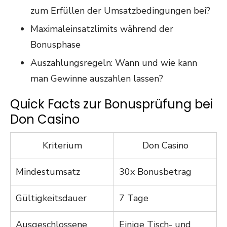
zum Erfüllen der Umsatzbedingungen bei?
Maximaleinsatzlimits während der
Bonusphase
Auszahlungsregeln: Wann und wie kann
man Gewinne auszahlen lassen?
Quick Facts zur Bonusprüfung bei
Don Casino
Kriterium
Don Casino
Mindestumsatz
30x Bonusbetrag
Gültigkeitsdauer
7 Tage
Ausgeschlossene
Einige Tisch- und