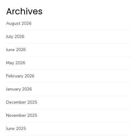
Archives
August 2026
July 2026
June 2026
May 2026
February 2026
January 2026
December 2025
November 2025
June 2025