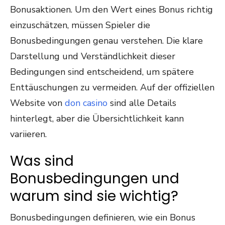
Bonusaktionen. Um den Wert eines Bonus richtig
einzuschätzen, müssen Spieler die
Bonusbedingungen genau verstehen. Die klare
Darstellung und Verständlichkeit dieser
Bedingungen sind entscheidend, um spätere
Enttäuschungen zu vermeiden. Auf der offiziellen
Website von
don casino
sind alle Details
hinterlegt, aber die Übersichtlichkeit kann
variieren.
Was sind
Bonusbedingungen und
warum sind sie wichtig?
Bonusbedingungen definieren, wie ein Bonus