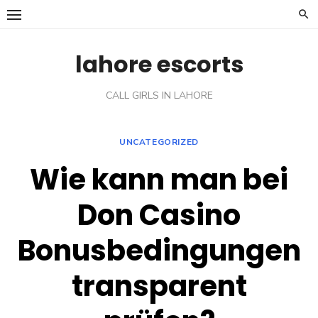
Skip
to
content
lahore escorts
CALL GIRLS IN LAHORE
UNCATEGORIZED
Wie kann man bei
Don Casino
Bonusbedingungen
transparent