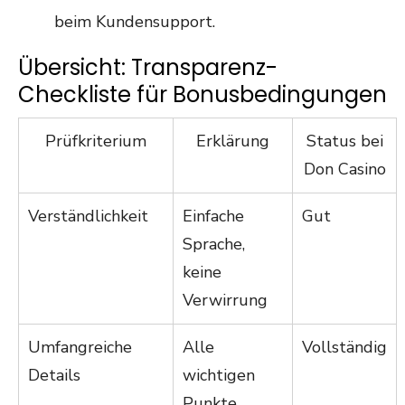
beim Kundensupport.
Übersicht: Transparenz-
Checkliste für Bonusbedingungen
Prüfkriterium
Erklärung
Status bei
Don Casino
Verständlichkeit
Einfache
Gut
Sprache,
keine
Verwirrung
Umfangreiche
Alle
Vollständig
Details
wichtigen
Punkte