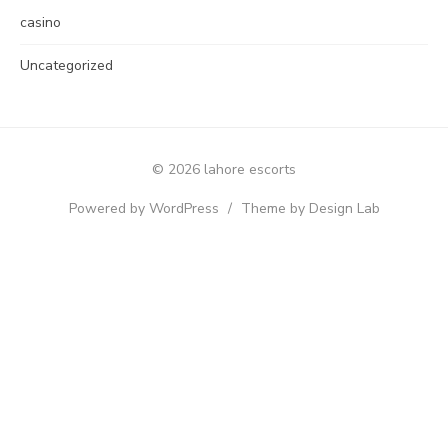
casino
Uncategorized
© 2026 lahore escorts
Powered by WordPress
/
Theme by Design Lab