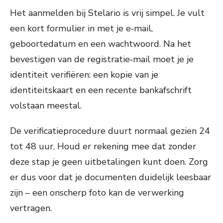
Het aanmelden bij Stelario is vrij simpel. Je vult
een kort formulier in met je e‑mail,
geboortedatum en een wachtwoord. Na het
bevestigen van de registratie‑mail moet je je
identiteit verifiëren: een kopie van je
identiteitskaart en een recente bankafschrift
volstaan meestal.
De verificatieprocedure duurt normaal gezien 24
tot 48 uur. Houd er rekening mee dat zonder
deze stap je geen uitbetalingen kunt doen. Zorg
er dus voor dat je documenten duidelijk leesbaar
zijn – een onscherp foto kan de verwerking
vertragen.