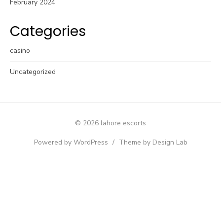
February 2024
Categories
casino
Uncategorized
© 2026 lahore escorts
Powered by WordPress
/
Theme by Design Lab