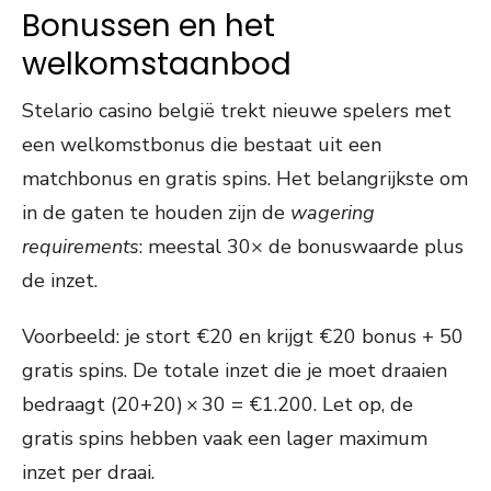
Bonussen en het
welkomstaanbod
Stelario casino belgië trekt nieuwe spelers met
een welkomstbonus die bestaat uit een
matchbonus en gratis spins. Het belangrijkste om
in de gaten te houden zijn de
wagering
requirements
: meestal 30× de bonuswaarde plus
de inzet.
Voorbeeld: je stort €20 en krijgt €20 bonus + 50
gratis spins. De totale inzet die je moet draaien
bedraagt (20+20) × 30 = €1.200. Let op, de
gratis spins hebben vaak een lager maximum
inzet per draai.