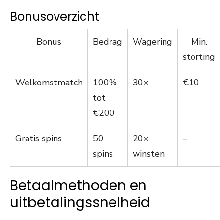
Bonusoverzicht
Bonus
Bedrag
Wagering
Min.
storting
Welkomstmatch
100%
30×
€10
tot
€200
Gratis spins
50
20×
–
spins
winsten
Betaalmethoden en
uitbetalingssnelheid