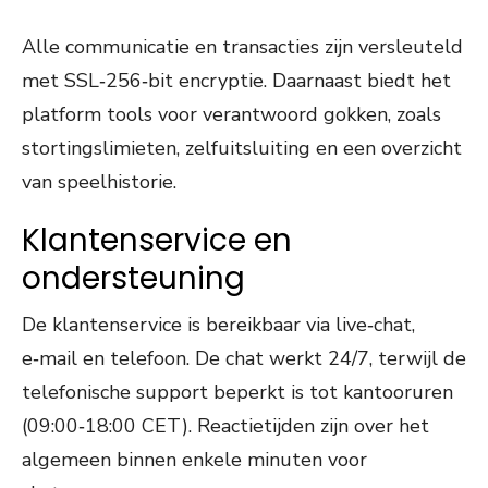
Alle communicatie en transacties zijn versleuteld
met SSL‑256‑bit encryptie. Daarnaast biedt het
platform tools voor verantwoord gokken, zoals
stortingslimieten, zelfuitsluiting en een overzicht
van speelhistorie.
Klantenservice en
ondersteuning
De klantenservice is bereikbaar via live‑chat,
e‑mail en telefoon. De chat werkt 24/7, terwijl de
telefonische support beperkt is tot kantooruren
(09:00‑18:00 CET). Reactietijden zijn over het
algemeen binnen enkele minuten voor