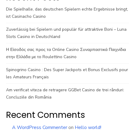
Die Spielhalle, das deutschen Spielern echte Ergebnisse bringt,
ist Casinacho Casino
Zuverlässig bei Spielern und populär für attraktive Boni – Luna
Slots Casino in Deutschland
Η Είσοδός σας προς τα Online Casino Συναρπαστικά Παιχνίδια
στην Ελλάδα με το Roulettino Casino
Spinogrino Casino : Des Super Jackpots et Bonus Exclusifs pour
les Amateurs Français
Am verificat viteza de retragere GGBet Casino de trei rânduri:
Concluziile din România
Recent Comments
A WordPress Commenter
on
Hello world!