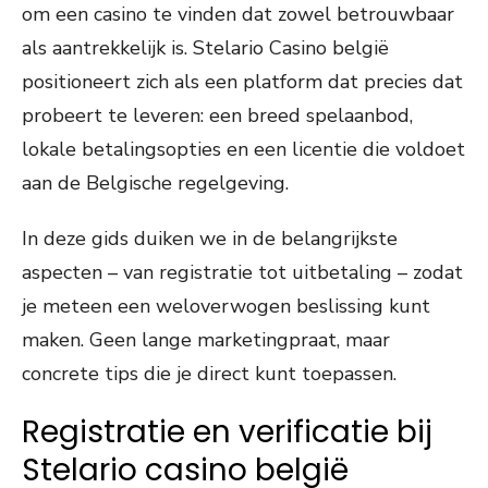
om een casino te vinden dat zowel betrouwbaar
als aantrekkelijk is. Stelario Casino belgië
positioneert zich als een platform dat precies dat
probeert te leveren: een breed spelaanbod,
lokale betalingsopties en een licentie die voldoet
aan de Belgische regelgeving.
In deze gids duiken we in de belangrijkste
aspecten – van registratie tot uitbetaling – zodat
je meteen een weloverwogen beslissing kunt
maken. Geen lange marketingpraat, maar
concrete tips die je direct kunt toepassen.
Registratie en verificatie bij
Stelario casino belgië