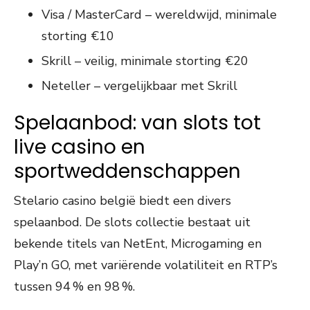
Visa / MasterCard – wereldwijd, minimale
storting €10
Skrill – veilig, minimale storting €20
Neteller – vergelijkbaar met Skrill
Spelaanbod: van slots tot
live casino en
sportweddenschappen
Stelario casino belgië biedt een divers
spelaanbod. De slots collectie bestaat uit
bekende titels van NetEnt, Microgaming en
Play’n GO, met variërende volatiliteit en RTP’s
tussen 94 % en 98 %.