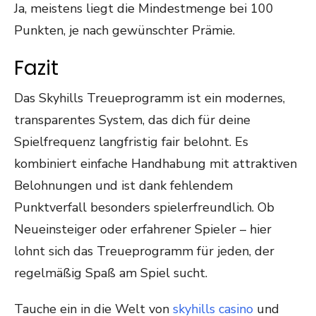
Ja, meistens liegt die Mindestmenge bei 100
Punkten, je nach gewünschter Prämie.
Fazit
Das Skyhills Treueprogramm ist ein modernes,
transparentes System, das dich für deine
Spielfrequenz langfristig fair belohnt. Es
kombiniert einfache Handhabung mit attraktiven
Belohnungen und ist dank fehlendem
Punktverfall besonders spielerfreundlich. Ob
Neueinsteiger oder erfahrener Spieler – hier
lohnt sich das Treueprogramm für jeden, der
regelmäßig Spaß am Spiel sucht.
Tauche ein in die Welt von
skyhills casino
und