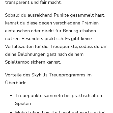
transparent und fair macht.
Sobald du ausreichend Punkte gesammelt hast,
kannst du diese gegen verschiedene Prämien
eintauschen oder direkt für Bonusguthaben
nutzen. Besonders praktisch: Es gibt keine
Verfallszeiten für die Treuepunkte, sodass du dir
deine Belohnungen ganz nach deinem
Spieltempo sichern kannst.
Vorteile des Skyhills Treueprogramms im
Überblick:
Treuepunkte sammeln bei praktisch allen
Spielen
Mehrstufige Loyalty-Level mit wachsender