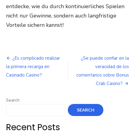
entdecke, wie du durch kontinuierliches Spielen
nicht nur Gewinne, sondern auch langfristige
Vorteile sichern kannst!
Post
¿Es complicado realizar
¿Se puede confiar en la
navigation
la primera recarga en
veracidad de los
Casinado Casino?
comentarios sobre Bonus
Crab Casino?
Search
SEARCH
Recent Posts