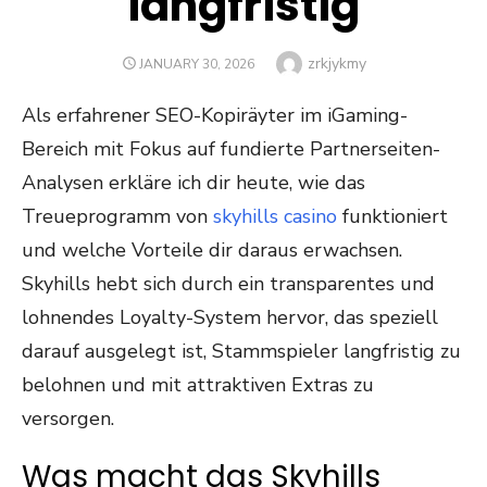
langfristig
Author
zrkjykmy
POSTED
JANUARY 30, 2026
ON
Als erfahrener SEO-Kopiräyter im iGaming-
Bereich mit Fokus auf fundierte Partnerseiten-
Analysen erkläre ich dir heute, wie das
Treueprogramm von
skyhills casino
funktioniert
und welche Vorteile dir daraus erwachsen.
Skyhills hebt sich durch ein transparentes und
lohnendes Loyalty-System hervor, das speziell
darauf ausgelegt ist, Stammspieler langfristig zu
belohnen und mit attraktiven Extras zu
versorgen.
Was macht das Skyhills