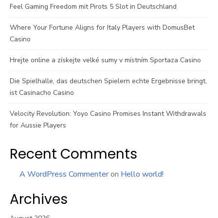
Feel Gaming Freedom mit Pirots 5 Slot in Deutschland
Where Your Fortune Aligns for Italy Players with DomusBet
Casino
Hrejte online a získejte velké sumy v místním Sportaza Casino
Die Spielhalle, das deutschen Spielern echte Ergebnisse bringt,
ist Casinacho Casino
Velocity Revolution: Yoyo Casino Promises Instant Withdrawals
for Aussie Players
Recent Comments
A WordPress Commenter
on
Hello world!
Archives