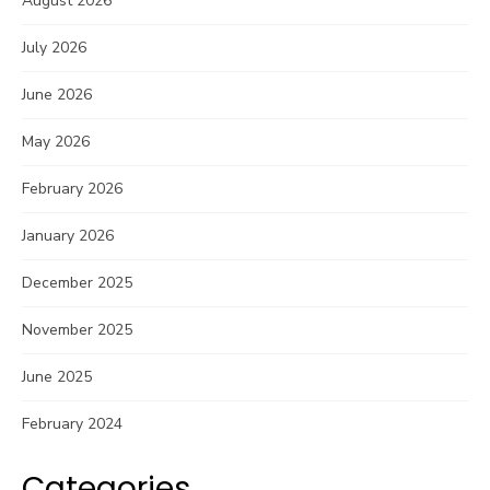
August 2026
July 2026
June 2026
May 2026
February 2026
January 2026
December 2025
November 2025
June 2025
February 2024
Categories