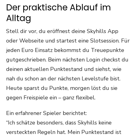
Der praktische Ablauf im
Alltag
Stell dir vor, du eröffnest deine Skyhills App
oder Webseite und startest eine Slotsession. Für
jeden Euro Einsatz bekommst du Treuepunkte
gutgeschrieben. Beim nächsten Login checkst du
deinen aktuellen Punktestand und siehst, wie
nah du schon an der nächsten Levelstufe bist.
Heute sparst du Punkte, morgen löst du sie
gegen Freispiele ein – ganz flexibel.
Ein erfahrener Spieler berichtet:
“Ich schätze besonders, dass Skyhills keine
versteckten Regeln hat. Mein Punktestand ist