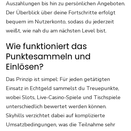
Auszahlungen bis hin zu persönlichen Angeboten.
Der Überblick über deine Fortschritte erfolgt
bequem im Nutzerkonto, sodass du jederzeit
weißt, wie nah du am nächsten Level bist.
Wie funktioniert das
Punktesammeln und
Einlösen?
Das Prinzip ist simpel: Für jeden getätigten
Einsatz in Echtgeld sammelst du Treuepunkte,
wobei Slots, Live-Casino-Spiele und Tischspiele
unterschiedlich bewertet werden können.
Skyhills verzichtet dabei auf komplizierte
Umsatzbedingungen, was die Teilnahme sehr