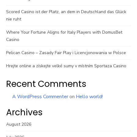
Scored Casino ist der Platz, an dem in Deutschland das Glück
nie ruht
Where Your Fortune Aligns for Italy Players with DomusBet
Casino
Pelican Casino – Zasady Fair Play i Licencjonowania w Polsce
Hrejte online a získejte velké sumy v místním Sportaza Casino
Recent Comments
A WordPress Commenter
on
Hello world!
Archives
August 2026