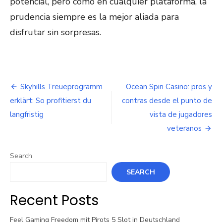
potencial, pero como en cualquier plataforma, la
prudencia siempre es la mejor aliada para
disfrutar sin sorpresas.
Post
Skyhills Treueprogramm
Ocean Spin Casino: pros y
navigation
erklärt: So profitierst du
contras desde el punto de
langfristig
vista de jugadores
veteranos
Search
SEARCH
Recent Posts
Feel Gaming Freedom mit Pirots 5 Slot in Deutschland