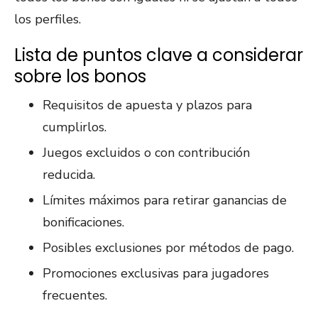
los perfiles.
Lista de puntos clave a considerar
sobre los bonos
Requisitos de apuesta y plazos para
cumplirlos.
Juegos excluidos o con contribución
reducida.
Límites máximos para retirar ganancias de
bonificaciones.
Posibles exclusiones por métodos de pago.
Promociones exclusivas para jugadores
frecuentes.