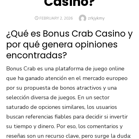
Casino?
Author
zrkjykmy
POSTED
FEBRUARY 2, 2026
ON
¿Qué es Bonus Crab Casino y
por qué genera opiniones
encontradas?
Bonus Crab es una plataforma de juego online
que ha ganado atención en el mercado europeo
por su propuesta de bonos atractivos y una
selección diversa de juegos. En un sector
saturado de opciones similares, los usuarios
buscan referencias fiables para decidir si invertir
su tiempo y dinero. Por eso, los comentarios y
reseñas son un recurso clave, pero surge la duda: