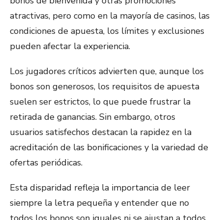
bonos de bienvenida y otras promociones
atractivas, pero como en la mayoría de casinos, las
condiciones de apuesta, los límites y exclusiones
pueden afectar la experiencia.
Los jugadores críticos advierten que, aunque los
bonos son generosos, los requisitos de apuesta
suelen ser estrictos, lo que puede frustrar la
retirada de ganancias. Sin embargo, otros
usuarios satisfechos destacan la rapidez en la
acreditación de las bonificaciones y la variedad de
ofertas periódicas.
Esta disparidad refleja la importancia de leer
siempre la letra pequeña y entender que no
todos los bonos son iguales ni se ajustan a todos