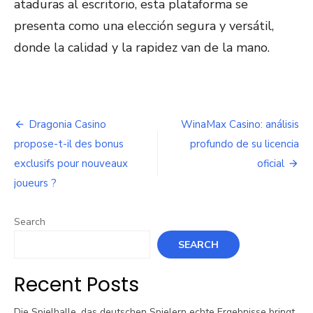
ataduras al escritorio, esta plataforma se
presenta como una elección segura y versátil,
donde la calidad y la rapidez van de la mano.
Post
Dragonia Casino
WinaMax Casino: análisis
navigation
propose-t-il des bonus
profundo de su licencia
exclusifs pour nouveaux
oficial
joueurs ?
Search
SEARCH
Recent Posts
Die Spielhalle, das deutschen Spielern echte Ergebnisse bringt,