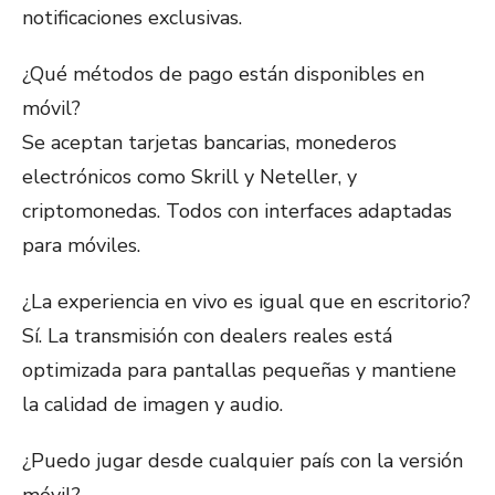
notificaciones exclusivas.
¿Qué métodos de pago están disponibles en
móvil?
Se aceptan tarjetas bancarias, monederos
electrónicos como Skrill y Neteller, y
criptomonedas. Todos con interfaces adaptadas
para móviles.
¿La experiencia en vivo es igual que en escritorio?
Sí. La transmisión con dealers reales está
optimizada para pantallas pequeñas y mantiene
la calidad de imagen y audio.
¿Puedo jugar desde cualquier país con la versión