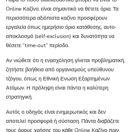
Online Καζίνο, είναι σημαντικό να θέτετε όρια. Τα
περισσότερα αξιόπιστα καζίνο προσφέρουν
εργαλεία όπως ημερήσιο όριο κατάθεσης, αυτο-
αποκλεισμό (self‑exclusion) και δυνατότητα να
θέσετε “time‑out” περίοδο.
Αν νιώθετε ότι η ενασχόληση γίνεται προβληματική,
ζητήστε βοήθεια από οργανισμούς υπεύθυνου
τζόγου, όπως η Εθνική Ενωση Εξαρτημένων
Ατόμων. Η πρόληψη είναι πάντα η καλύτερη
στρατηγική.
Αυτός ο οδηγός είναι ενημερωτικός και δεν
αποτελεί προσφορά ή σύσταση. Πάντα διαβάζετε
τους όρους χρήσης του κάθε Online Καζίνο πριν