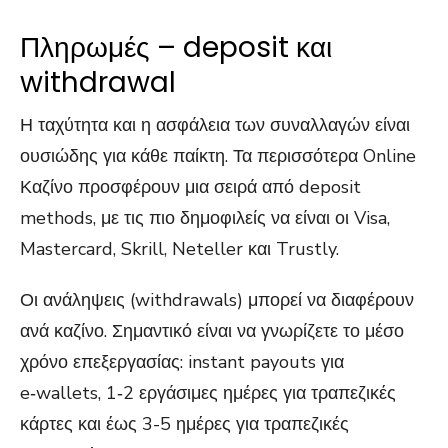
Πληρωμές – deposit και
withdrawal
Η ταχύτητα και η ασφάλεια των συναλλαγών είναι
ουσιώδης για κάθε παίκτη. Τα περισσότερα Online
Καζίνο προσφέρουν μια σειρά από deposit
methods, με τις πιο δημοφιλείς να είναι οι Visa,
Mastercard, Skrill, Neteller και Trustly.
Οι ανάληψεις (withdrawals) μπορεί να διαφέρουν
ανά καζίνο. Σημαντικό είναι να γνωρίζετε το μέσο
χρόνο επεξεργασίας: instant payouts για
e‑wallets, 1‑2 εργάσιμες ημέρες για τραπεζικές
κάρτες και έως 3-5 ημέρες για τραπεζικές