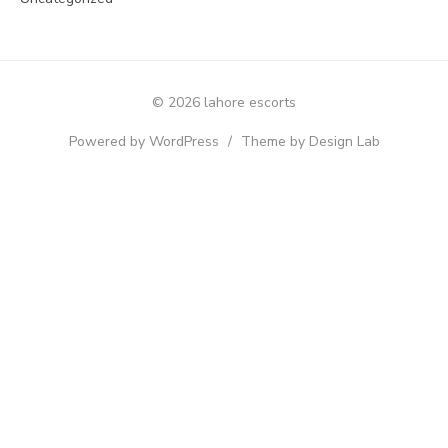
© 2026 lahore escorts
Powered by WordPress
/
Theme by Design Lab