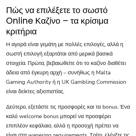
Πώς να επιλέξετε το σωστό
Online Καζίνο – τα κρίσιμα
κριτήρια
Η αγορά είναι γεμάτη με πολλές επιλογές, αλλά η
σωστή επιλογή εξαρτάται από μερικά βασικά
στοιχεία. Πρώτα, βεβαιωθείτε ότι το καζίνο διαθέτει
άδεια από έγκυρη αρχή – συνήθως η Malta
Gaming Authority ή η UK Gambling Commission
είναι δείκτες αξιοπιστίας.
Δεύτερο, εξετάστε τις προσφορές και τα bonus. Ένα
καλό welcome bonus μπορεί να προσφέρει
επιπλέον κεφάλαιο, αλλά η προσοχή πρέπει να
είναι στα wagering requirements. Τρίτο, ελέγξτε τις