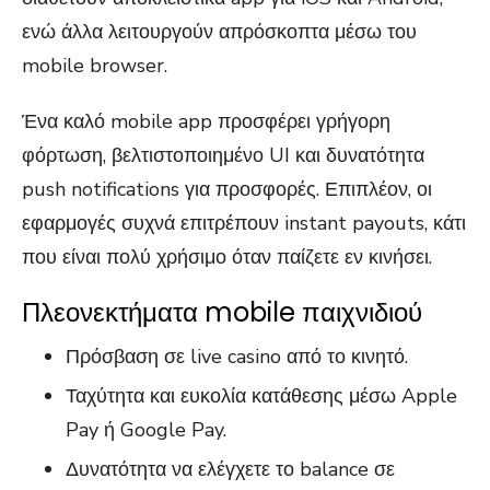
ενώ άλλα λειτουργούν απρόσκοπτα μέσω του
mobile browser.
Ένα καλό mobile app προσφέρει γρήγορη
φόρτωση, βελτιστοποιημένο UI και δυνατότητα
push notifications για προσφορές. Επιπλέον, οι
εφαρμογές συχνά επιτρέπουν instant payouts, κάτι
που είναι πολύ χρήσιμο όταν παίζετε εν κινήσει.
Πλεονεκτήματα mobile παιχνιδιού
Πρόσβαση σε live casino από το κινητό.
Ταχύτητα και ευκολία κατάθεσης μέσω Apple
Pay ή Google Pay.
Δυνατότητα να ελέγχετε το balance σε