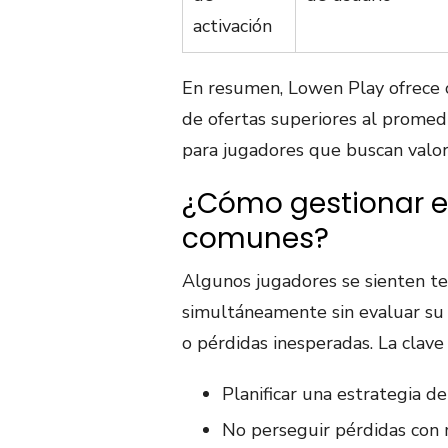
activación
En resumen, Lowen Play ofrece c
de ofertas superiores al promedi
para jugadores que buscan valor
¿Cómo gestionar el 
comunes?
Algunos jugadores se sienten te
simultáneamente sin evaluar su v
o pérdidas inesperadas. La clave 
Planificar una estrategia d
No perseguir pérdidas con 