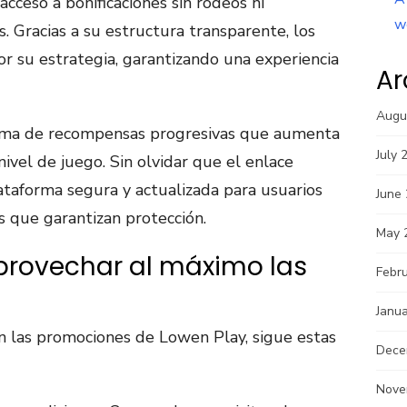
l acceso a bonificaciones sin rodeos ni
w
 Gracias a su estructura transparente, los
r su estrategia, garantizando una experiencia
Ar
Augu
stema de recompensas progresivas que aumenta
July 
nivel de juego. Sin olvidar que el enlace
ataforma segura y actualizada para usuarios
June
s que garantizan protección.
May 
provechar al máximo las
Febr
Janu
on las promociones de Lowen Play, sigue estas
Dece
Nove