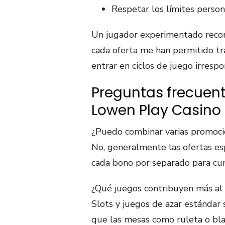
Respetar los límites person
Un jugador experimentado recomi
cada oferta me han permitido tr
entrar en ciclos de juego irrespo
Preguntas frecuent
Lowen Play Casino
¿Puedo combinar varias promoc
No, generalmente las ofertas es
cada bono por separado para cump
¿Qué juegos contribuyen más al
Slots y juegos de azar estándar
que las mesas como ruleta o bla