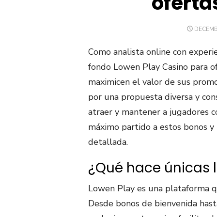
oferta
POSTED
DECEMB
ON
Como analista online con experi
fondo Lowen Play Casino para ofr
maximicen el valor de sus promo
por una propuesta diversa y con
atraer y mantener a jugadores con
máximo partido a estos bonos y 
detallada.
¿Qué hace únicas l
Lowen Play es una plataforma qu
Desde bonos de bienvenida hast