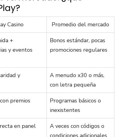
Play?
ay Casino
Promedio del mercado
ida +
Bonos estándar, pocas
ias y eventos
promociones regulares
aridad y
A menudo x30 o más,
con letra pequeña
 con premios
Programas básicos o
inexistentes
irecta en panel
A veces con códigos o
condiciones adicionales