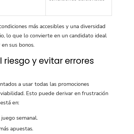
ondiciones más accesibles y una diversidad
o, lo que lo convierte en un candidato ideal
 en sus bonos.
riesgo y evitar errores
ntados a usar todas las promociones
iabilidad. Esto puede derivar en frustración
está en:
e juego semanal.
más apuestas.