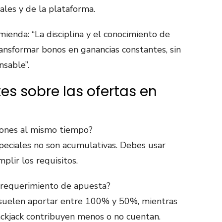
ales y de la plataforma.
enda: “La disciplina y el conocimiento de
ansformar bonos en ganancias constantes, sin
nsable”.
es sobre las ofertas en
iones al mismo tiempo?
peciales no son acumulativas. Debes usar
lir los requisitos.
 requerimiento de apuesta?
 suelen aportar entre 100% y 50%, mientras
ckjack contribuyen menos o no cuentan.