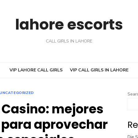
lahore escorts
CALL GIRLS IN LAHORE
VIP LAHORE CALL GIRLS
VIP CALL GIRLS IN LAHORE
UNCATEGORIZED
Sear
 Casino: mejores
 para aprovechar
Re
Die S