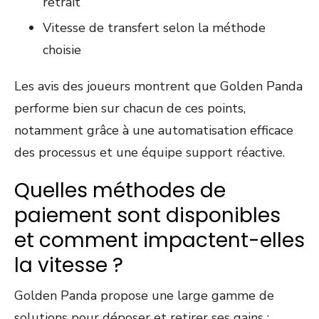
retrait
Vitesse de transfert selon la méthode
choisie
Les avis des joueurs montrent que Golden Panda
performe bien sur chacun de ces points,
notamment grâce à une automatisation efficace
des processus et une équipe support réactive.
Quelles méthodes de
paiement sont disponibles
et comment impactent-elles
la vitesse ?
Golden Panda propose une large gamme de
solutions pour déposer et retirer ses gains :