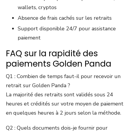
wallets, cryptos
Absence de frais cachés sur les retraits
Support disponible 24/7 pour assistance
paiement
FAQ sur la rapidité des
paiements Golden Panda
Q1 : Combien de temps faut-il pour recevoir un
retrait sur Golden Panda ?
La majorité des retraits sont validés sous 24
heures et crédités sur votre moyen de paiement
en quelques heures à 2 jours selon la méthode.
Q2 : Quels documents dois-je fournir pour