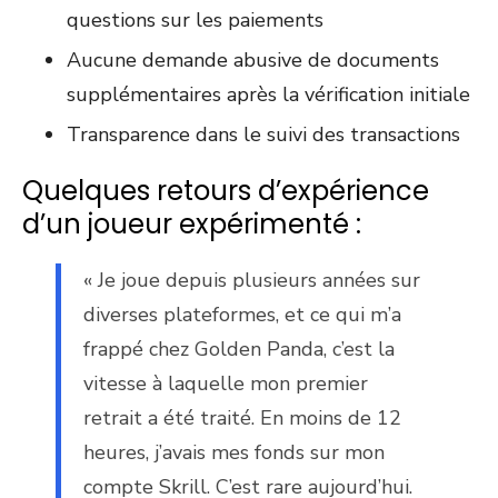
questions sur les paiements
Aucune demande abusive de documents
supplémentaires après la vérification initiale
Transparence dans le suivi des transactions
Quelques retours d’expérience
d’un joueur expérimenté :
« Je joue depuis plusieurs années sur
diverses plateformes, et ce qui m’a
frappé chez Golden Panda, c’est la
vitesse à laquelle mon premier
retrait a été traité. En moins de 12
heures, j’avais mes fonds sur mon
compte Skrill. C’est rare aujourd’hui.