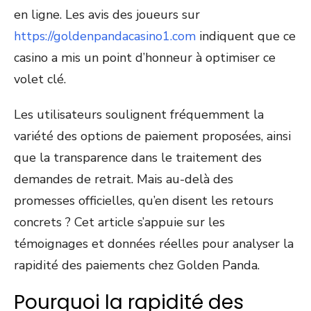
en ligne. Les avis des joueurs sur
https://goldenpandacasino1.com
indiquent que ce
casino a mis un point d’honneur à optimiser ce
volet clé.
Les utilisateurs soulignent fréquemment la
variété des options de paiement proposées, ainsi
que la transparence dans le traitement des
demandes de retrait. Mais au-delà des
promesses officielles, qu’en disent les retours
concrets ? Cet article s’appuie sur les
témoignages et données réelles pour analyser la
rapidité des paiements chez Golden Panda.
Pourquoi la rapidité des