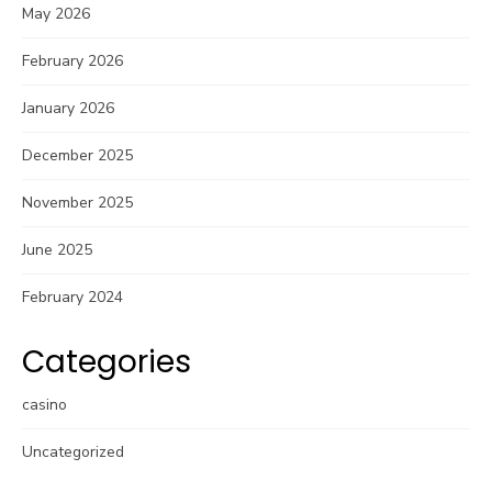
May 2026
February 2026
January 2026
December 2025
November 2025
June 2025
February 2024
Categories
casino
Uncategorized