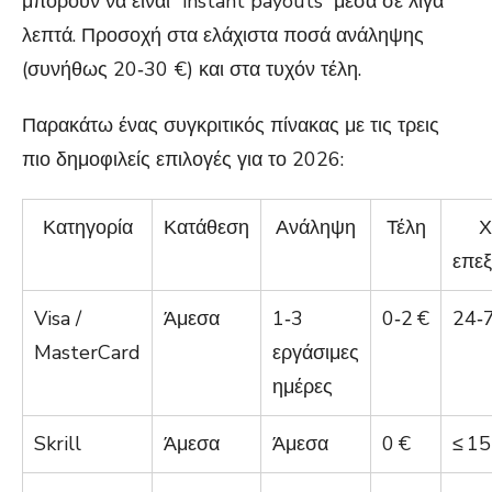
μπορούν να είναι “instant payouts” μέσα σε λίγα
λεπτά. Προσοχή στα ελάχιστα ποσά ανάληψης
(συνήθως 20‑30 €) και στα τυχόν τέλη.
Παρακάτω ένας συγκριτικός πίνακας με τις τρεις
πιο δημοφιλείς επιλογές για το 2026:
Κατηγορία
Κατάθεση
Ανάληψη
Τέλη
Χ
επεξ
Visa /
Άμεσα
1‑3
0‑2 €
24‑
MasterCard
εργάσιμες
ημέρες
Skrill
Άμεσα
Άμεσα
0 €
≤ 15