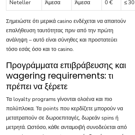
Neteller
Άμεσα
Άμεσα
0 €
≤ 30
Σημειώστε ότι μερικά casino ενδέχεται να απαιτούν
επαλήθευση ταυτότητας πριν από την πρώτη
ανάληψη – αυτό είναι σύνηθες και προστατεύει
τόσο εσάς όσο και το casino.
Προγράμματα επιβράβευσης και
wagering requirements: τι
πρέπει να ξέρετε
Τα loyalty programs γίνονται ολοένα και πιο
πολύπλοκα. Τα points που κερδίζετε μπορούν να
μετατραπούν σε δωροεπιταγές, δωρεάν spins ή
μετρητά. Ωστόσο, κάθε ανταμοιβή συνοδεύεται από