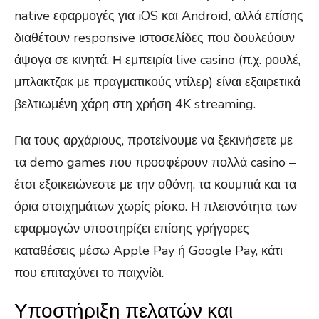
native εφαρμογές για iOS και Android, αλλά επίσης
διαθέτουν responsive ιστοσελίδες που δουλεύουν
άψογα σε κινητά. Η εμπειρία live casino (π.χ. ρουλέ,
μπλακτζακ με πραγματικούς ντίλερ) είναι εξαιρετικά
βελτιωμένη χάρη στη χρήση 4K streaming.
Για τους αρχάριους, προτείνουμε να ξεκινήσετε με
τα demo games που προσφέρουν πολλά casino –
έτσι εξοικειώνεστε με την οθόνη, τα κουμπιά και τα
όρια στοιχημάτων χωρίς ρίσκο. Η πλειονότητα των
εφαρμογών υποστηρίζει επίσης γρήγορες
καταθέσεις μέσω Apple Pay ή Google Pay, κάτι
που επιταχύνει το παιχνίδι.
Υποστήριξη πελατών και