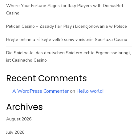
Where Your Fortune Aligns for Italy Players with DomusBet
Casino
Pelican Casino – Zasady Fair Play i Licencjonowania w Polsce
Hrejte online a získejte velké sumy v místním Sportaza Casino
Die Spielhalle, das deutschen Spielern echte Ergebnisse bringt,
ist Casinacho Casino
Recent Comments
A WordPress Commenter
on
Hello world!
Archives
August 2026
July 2026