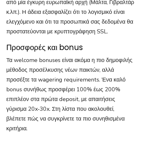
από μία έγκυρη ευρωπαϊκή αρχή (Μάλτα, Γιβραλτάρ
κ.λπ.). Η άδεια εξασφαλίζει ότι το λογισμικό είναι
ελεγχόμενο και ότι τα προσωπικά σας δεδομένα θα
προστατεύονται με κρυπτογράφηση SSL.
Προσφορές και bonus
Τα welcome bonuses είναι ακόμα η πιο δημοφιλής
μέθοδος προσέλκυσης νέων παικτών, αλλά
προσέξτε τα wagering requirements. Ένα καλό
bonus συνήθως προσφέρει 100% έως 200%
επιπλέον στα πρώτα deposit, με απαιτήσεις
γύρισμα 20x‑30x. Στη λίστα που ακολουθεί,
βλέπετε πώς να συγκρίνετε τα πιο συνηθισμένα
κριτήρια.