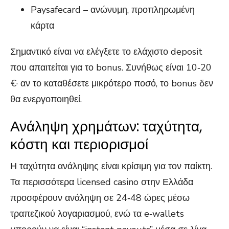
Paysafecard – ανώνυμη, προπληρωμένη
κάρτα
Σημαντικό είναι να ελέγξετε το ελάχιστο deposit
που απαιτείται για το bonus. Συνήθως είναι 10‑20
€· αν το καταθέσετε μικρότερο ποσό, το bonus δεν
θα ενεργοποιηθεί.
Ανάληψη χρημάτων: ταχύτητα,
κόστη και περιορισμοί
Η ταχύτητα ανάληψης είναι κρίσιμη για τον παίκτη.
Τα περισσότερα licensed casino στην Ελλάδα
προσφέρουν ανάληψη σε 24‑48 ώρες μέσω
τραπεζικού λογαριασμού, ενώ τα e‑wallets