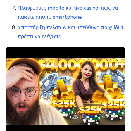
Πλατφόρμες mobile και live casino: πώς να
παίξετε από το smartphone
Υποστήριξη πελατών και υπεύθυνο παιχνίδι: τι
πρέπει να ελέγξετε