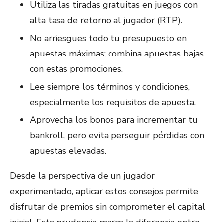
Utiliza las tiradas gratuitas en juegos con
alta tasa de retorno al jugador (RTP).
No arriesgues todo tu presupuesto en
apuestas máximas; combina apuestas bajas
con estas promociones.
Lee siempre los términos y condiciones,
especialmente los requisitos de apuesta.
Aprovecha los bonos para incrementar tu
bankroll, pero evita perseguir pérdidas con
apuestas elevadas.
Desde la perspectiva de un jugador
experimentado, aplicar estos consejos permite
disfrutar de premios sin comprometer el capital