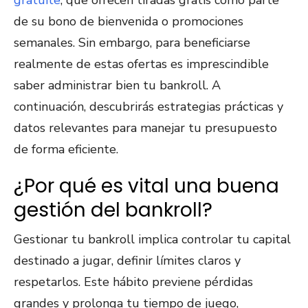
gratuite
, que ofrecen tiradas gratis como parte
de su bono de bienvenida o promociones
semanales. Sin embargo, para beneficiarse
realmente de estas ofertas es imprescindible
saber administrar bien tu bankroll. A
continuación, descubrirás estrategias prácticas y
datos relevantes para manejar tu presupuesto
de forma eficiente.
¿Por qué es vital una buena
gestión del bankroll?
Gestionar tu bankroll implica controlar tu capital
destinado a jugar, definir límites claros y
respetarlos. Este hábito previene pérdidas
grandes y prolonga tu tiempo de juego,