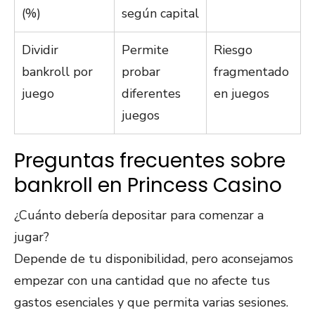
(%)
según capital
Dividir
Permite
Riesgo
bankroll por
probar
fragmentado
juego
diferentes
en juegos
juegos
Preguntas frecuentes sobre
bankroll en Princess Casino
¿Cuánto debería depositar para comenzar a
jugar?
Depende de tu disponibilidad, pero aconsejamos
empezar con una cantidad que no afecte tus
gastos esenciales y que permita varias sesiones.