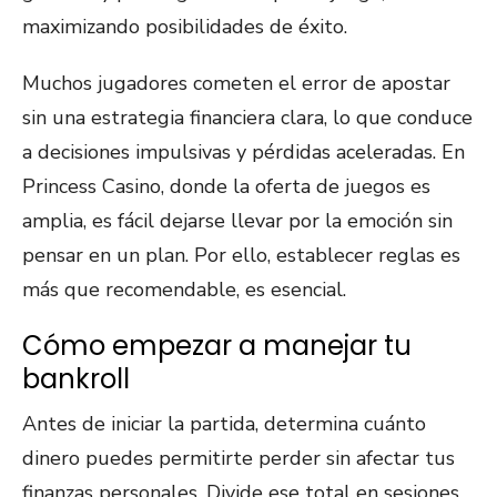
maximizando posibilidades de éxito.
Muchos jugadores cometen el error de apostar
sin una estrategia financiera clara, lo que conduce
a decisiones impulsivas y pérdidas aceleradas. En
Princess Casino, donde la oferta de juegos es
amplia, es fácil dejarse llevar por la emoción sin
pensar en un plan. Por ello, establecer reglas es
más que recomendable, es esencial.
Cómo empezar a manejar tu
bankroll
Antes de iniciar la partida, determina cuánto
dinero puedes permitirte perder sin afectar tus
finanzas personales. Divide ese total en sesiones