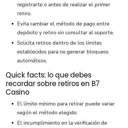
registrarte o antes de realizar el primer
retiro.
Evita cambiar el método de pago entre
depósito y retiro sin consultar al soporte.
Solicita retiros dentro de los límites
establecidos para no generar bloqueos
automáticos.
Quick facts: lo que debes
recordar sobre retiros en B7
Casino
El límite mínimo para retirar puede variar
según el método elegido.
El incumplimiento en la verificación de