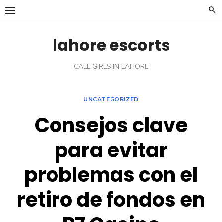
Skip
to
content
lahore escorts
CALL GIRLS IN LAHORE
UNCATEGORIZED
Consejos clave
para evitar
problemas con el
retiro de fondos en