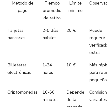
Método de
Tiempo
Límite
Observac
pago
promedio
mínimo
de retiro
Tarjetas
2-5 días
20 €
Puede
bancarias
hábiles
requerir
verificac
extra
Billeteras
1-24
10 €
Más rápi
electrónicas
horas
para reti
pequeño
Criptomonedas
10-60
Depende
Comision
minutos
de la
variables