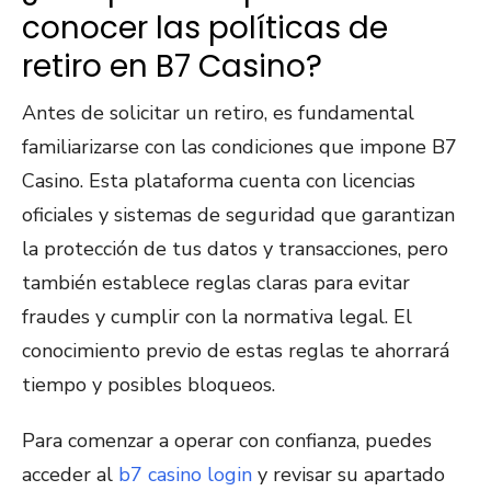
conocer las políticas de
retiro en B7 Casino?
Antes de solicitar un retiro, es fundamental
familiarizarse con las condiciones que impone B7
Casino. Esta plataforma cuenta con licencias
oficiales y sistemas de seguridad que garantizan
la protección de tus datos y transacciones, pero
también establece reglas claras para evitar
fraudes y cumplir con la normativa legal. El
conocimiento previo de estas reglas te ahorrará
tiempo y posibles bloqueos.
Para comenzar a operar con confianza, puedes
acceder al
b7 casino login
y revisar su apartado