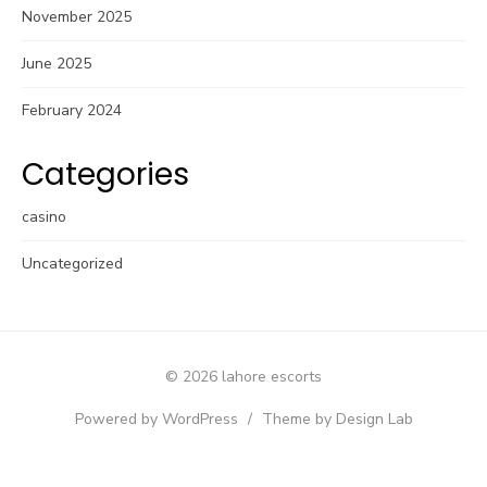
November 2025
June 2025
February 2024
Categories
casino
Uncategorized
© 2026 lahore escorts
Powered by WordPress
/
Theme by Design Lab