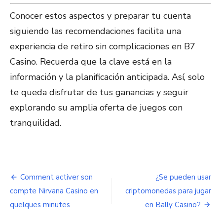
Conocer estos aspectos y preparar tu cuenta
siguiendo las recomendaciones facilita una
experiencia de retiro sin complicaciones en B7
Casino. Recuerda que la clave está en la
información y la planificación anticipada. Así, solo
te queda disfrutar de tus ganancias y seguir
explorando su amplia oferta de juegos con
tranquilidad.
Post
Comment activer son
¿Se pueden usar
navigation
compte Nirvana Casino en
criptomonedas para jugar
quelques minutes
en Bally Casino?