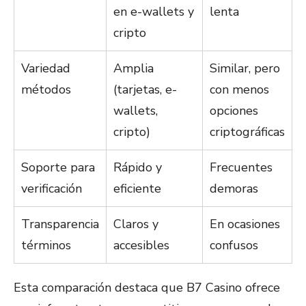
en e-wallets y
lenta
cripto
Variedad
Amplia
Similar, pero
métodos
(tarjetas, e-
con menos
wallets,
opciones
cripto)
criptográficas
Soporte para
Rápido y
Frecuentes
verificación
eficiente
demoras
Transparencia
Claros y
En ocasiones
términos
accesibles
confusos
Esta comparación destaca que B7 Casino ofrece