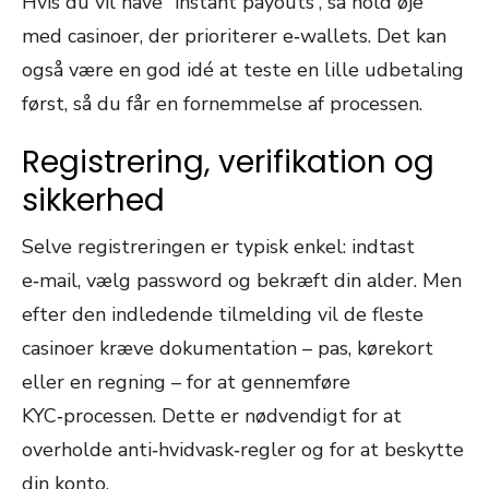
Hvis du vil have “instant payouts”, så hold øje
med casinoer, der prioriterer e‑wallets. Det kan
også være en god idé at teste en lille udbetaling
først, så du får en fornemmelse af processen.
Registrering, verifikation og
sikkerhed
Selve registreringen er typisk enkel: indtast
e‑mail, vælg password og bekræft din alder. Men
efter den indledende tilmelding vil de fleste
casinoer kræve dokumentation – pas, kørekort
eller en regning – for at gennemføre
KYC‑processen. Dette er nødvendigt for at
overholde anti‑hvidvask‑regler og for at beskytte
din konto.