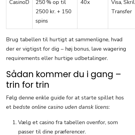
CasinoD
250 % op til
40x
Visa, Skri
2500 kr. + 150
Transfer
spins
Brug tabellen til hurtigt at sammenligne, hvad
der er vigtigst for dig – høj bonus, lave wagering
requirements eller hurtige udbetalinger.
Sådan kommer du i gang –
trin for trin
Følg denne enkle guide for at starte spillet hos
et
bedste online casino uden dansk licens
:
Vælg et casino fra tabellen ovenfor, som
passer til dine præferencer.