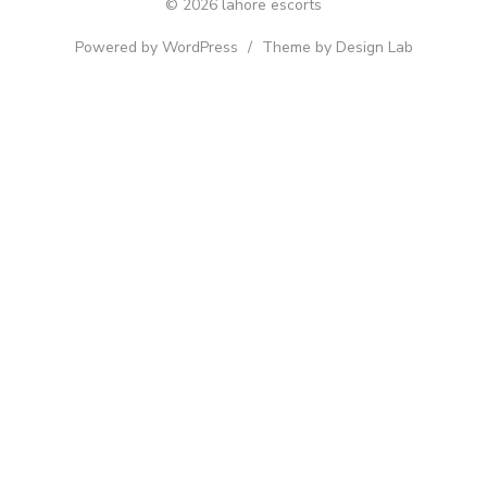
© 2026 lahore escorts
Powered by WordPress
/
Theme by Design Lab