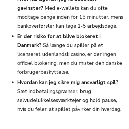
gevinster?
Med e‑wallets kan du ofte
modtage penge inden for 15 minutter, mens
bankoverførsler kan tage 1‑5 arbejdsdage.
Er der risiko for at blive blokeret i
Danmark?
Så længe du spiller på et
licenseret udenlandsk casino, er der ingen
officiel blokering, men du mister den danske
forbrugerbeskyttelse.
Hvordan kan jeg sikre mig ansvarligt spil?
Sæt indbetalingsgrænser, brug
selvudelukkelsesværktøjer og hold pause,
hvis du føler, at spillet påvirker din hverdag.