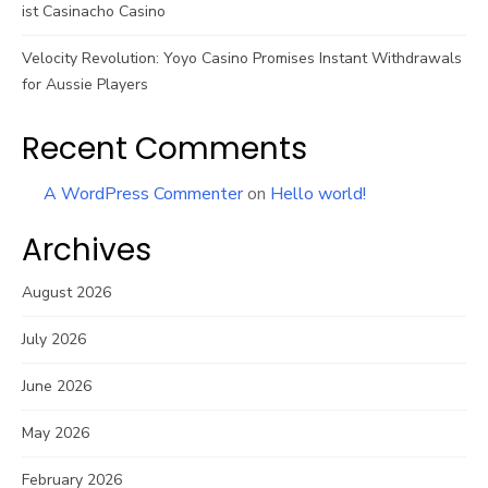
ist Casinacho Casino
Velocity Revolution: Yoyo Casino Promises Instant Withdrawals
for Aussie Players
Recent Comments
A WordPress Commenter
on
Hello world!
Archives
August 2026
July 2026
June 2026
May 2026
February 2026