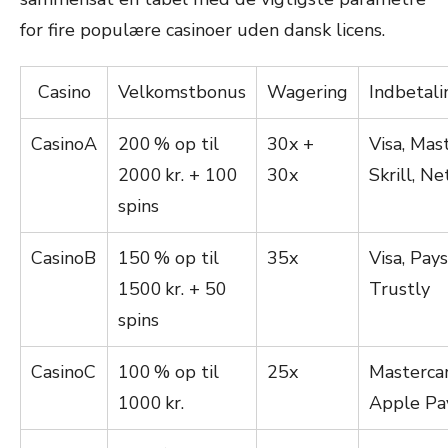
for fire populære casinoer uden dansk licens.
Casino
Velkomstbonus
Wagering
Indbetal
CasinoA
200 % op til
30x +
Visa, Mas
2000 kr. + 100
30x
Skrill, Ne
spins
CasinoB
150 % op til
35x
Visa, Pays
1500 kr. + 50
Trustly
spins
CasinoC
100 % op til
25x
Mastercar
1000 kr.
Apple Pa