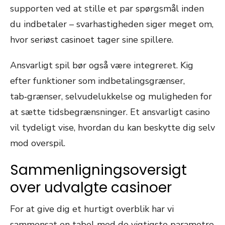
supporten ved at stille et par spørgsmål inden
du indbetaler – svarhastigheden siger meget om,
hvor seriøst casinoet tager sine spillere.
Ansvarligt spil bør også være integreret. Kig
efter funktioner som indbetalingsgrænser,
tab‑grænser, selvudelukkelse og muligheden for
at sætte tidsbegrænsninger. Et ansvarligt casino
vil tydeligt vise, hvordan du kan beskytte dig selv
mod overspil.
Sammenligningsoversigt
over udvalgte casinoer
For at give dig et hurtigt overblik har vi
sammensat en tabel med de vigtigste parametre