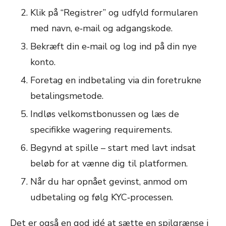
Klik på “Registrer” og udfyld formularen
med navn, e‑mail og adgangskode.
Bekræft din e‑mail og log ind på din nye
konto.
Foretag en indbetaling via din foretrukne
betalingsmetode.
Indløs velkomstbonussen og læs de
specifikke wagering requirements.
Begynd at spille – start med lavt indsat
beløb for at vænne dig til platformen.
Når du har opnået gevinst, anmod om
udbetaling og følg KYC‑processen.
Det er også en god idé at sætte en spilgrænse i