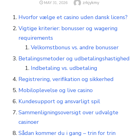
Author
zrkjykmy
POSTED
MAY 31, 2026
ON
Hvorfor vælge et casino uden dansk licens?
Vigtige kriterier: bonusser og wagering
requirements
Velkomstbonus vs. andre bonusser
Betalingsmetoder og udbetalingshastighed
Indbetaling vs. udbetaling
Registrering, verifikation og sikkerhed
Mobiloplevelse og live casino
Kundesupport og ansvarligt spil
Sammenligningsoversigt over udvalgte
casinoer
Sådan kommer du i gang – trin for trin