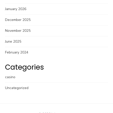
January 2026
December 2025
November 2025
June 2025
February 2024
Categories
casino
Uncategorized