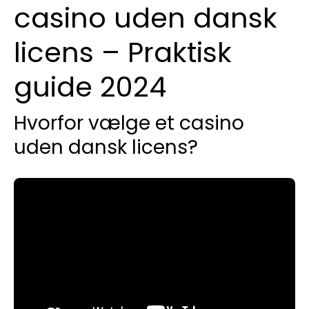
casino uden dansk
licens – Praktisk
guide 2024
Hvorfor vælge et casino
uden dansk licens?