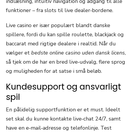
indlæsning, intuitiv navigation og adgang til alle
funktioner – fra slots til live dealer‑bordene.
Live casino er især populært blandt danske
spillere, fordi du kan spille roulette, blackjack og
baccarat med rigtige dealere i realtid. Når du
vælger et
bedste online casino uden dansk licens
,
så tjek om de har en bred live‑udvalg, flere sprog
og muligheden for at satse i små beløb.
Kundesupport og ansvarligt
spil
En pålidelig supportfunktion er et must. Ideelt
set skal du kunne kontakte live‑chat 24/7, samt
have en e‑mail‑adresse og telefonlinje. Test