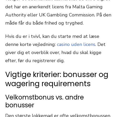
det har en anerkendt licens fra Malta Gaming
Authority eller UK Gambling Commission. På den
måde får du både frihed og tryghed.
Hvis du er i tvivl, kan du starte med at læse
denne korte vejledning:
casino uden licens
. Det
giver dig et overblik over, hvad du skal kigge
efter, før du registrerer dig.
Vigtige kriterier: bonusser og
wagering requirements
Velkomstbonus vs. andre
bonusser
Den største lokkemad er ofte velkomstbonussen.